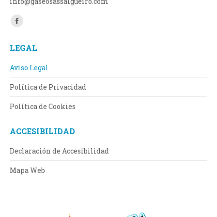
info@gaseosassalgueiro.com
Encuéntranos en:
Facebook
page
LEGAL
opens
in
Aviso Legal
new
Política de Privacidad
window
Política de Cookies
ACCESIBILIDAD
Declaración de Accesibilidad
Mapa Web